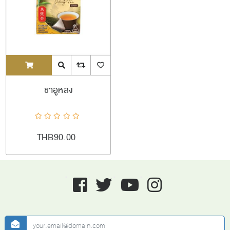
ADDTOCART
Quick View
AddToCompareList
AddToWishlist
ชาอูหลง
THB90.00
Facebook
twitter
youtube
instagram
newsletter