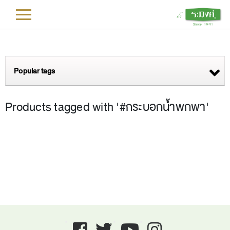
L
Popular tags
Products tagged with '#กระบอกน้ำพกพา'
Facebook
twitter
youtube
instagram