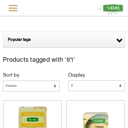
L
Popular tags
Products tagged with 'ชา'
Sort by
Display
Display