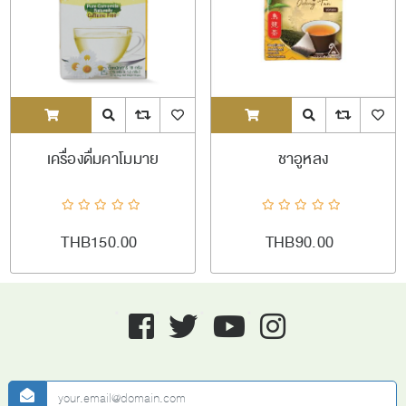
ADDTOCART
Quick View
AddToCompareList
AddToWishlist
ADDTOCART
Quick View
AddToCompareL
AddToW
เครื่องดื่มคาโมมาย
ชาอูหลง
THB150.00
THB90.00
Facebook
twitter
youtube
instagram
newsletter