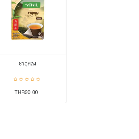
#ramingtea
เพิ่มลงตะกร้า
ชาอูหลง
ADDTOCART
Quick View
AddToCompareList
AddToWishlist
THB90.00