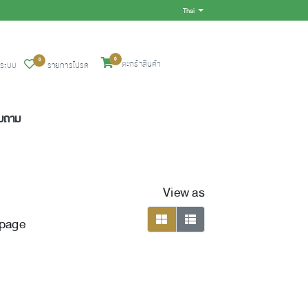
Thai
Toggle Dropdown
0
0
ตะกร้าสินค้า
ู่ระบบ
รายการโปรด
อบถาม
View as
 page
viewmode grid
viewmode list