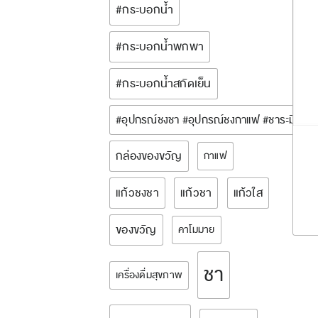
#กระบอกน้ำ
#กระบอกน้ำพกพา
#กระบอกน้ำสกัดเย็น
#อุปกรณ์ชงชา #อุปกรณ์ชงกาแฟ #ชาระมิงค์ 
กล่องของขวัญ
กาแฟ
แก้วชงชา
แก้วชา
แก้วใส
ของขวัญ
คาโมมาย
ชา
เครื่องดื่มสุขภาพ