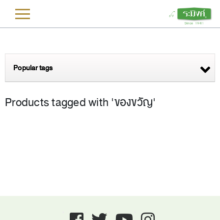
L
Popular tags
Products tagged with 'ของขวัญ'
Facebook
twitter
youtube
instagram