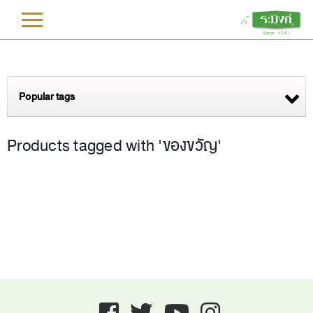
L
Popular tags
Products tagged with 'ของขวัญ'
Facebook
twitter
youtube
instagram