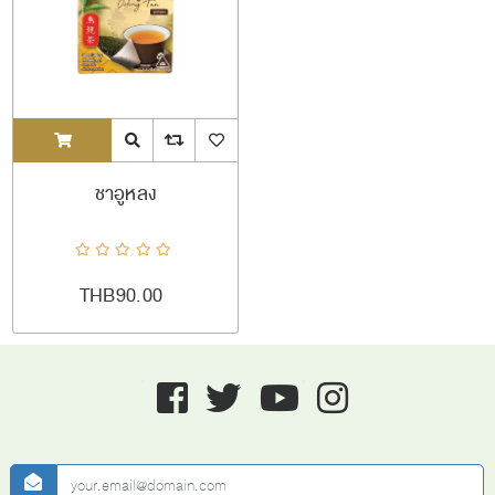
ADDTOCART
Quick View
AddToCompareList
AddToWishlist
ชาอูหลง
THB90.00
Facebook
twitter
youtube
instagram
newsletter