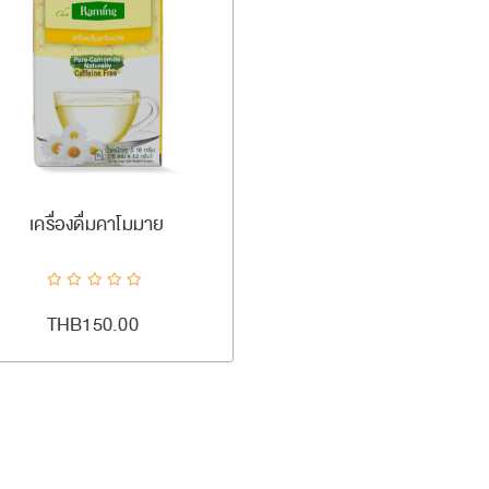
#ramingtea
เพิ่มลงตะกร้า
เครื่องดื่มคาโมมาย
ADDTOCART
Quick View
AddToCompareList
AddToWishlist
THB150.00