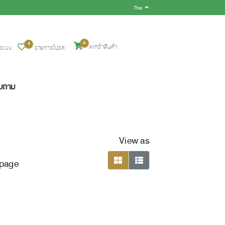
Thai
Toggle Dropdown
0
0
ตะกร้าสินค้า
ู่ระบบ
รายการโปรด
อบถาม
View as
 page
viewmode grid
viewmode list