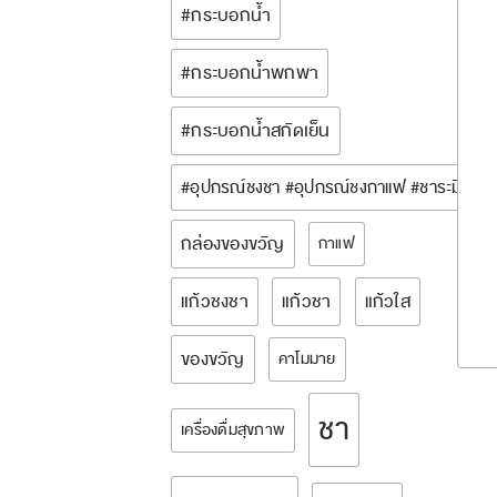
#กระบอกน้ำ
#กระบอกน้ำพกพา
#กระบอกน้ำสกัดเย็น
#อุปกรณ์ชงชา #อุปกรณ์ชงกาแฟ #ชาระมิงค์ 
กล่องของขวัญ
กาแฟ
แก้วชงชา
แก้วชา
แก้วใส
ของขวัญ
คาโมมาย
ชา
เครื่องดื่มสุขภาพ