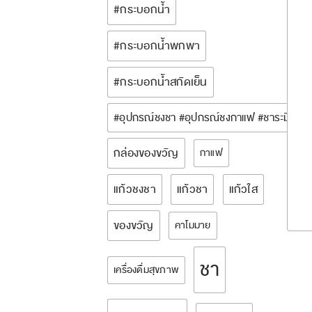
#กระบอกน้ำ
#กระบอกน้ำพกพา
#กระบอกน้ำสกัดเย็น
#อุปกรณ์ชงชา #อุปกรณ์ชงกาแฟ #ชาระมิงค์ 
กล่องของขวัญ
กาแฟ
แก้วชงชา
แก้วชา
แก้วใส
ของขวัญ
คาโมมาย
ชา
เครื่องดื่มสุขภาพ