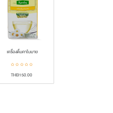
#ramingtea
เพิ่มลงตะกร้า
เครื่องดื่มคาโมมาย
ADDTOCART
Quick View
AddToCompareList
AddToWishlist
THB150.00