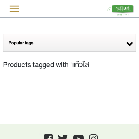
L
Popular tags
Products tagged with 'แก้วใส'
Facebook
twitter
youtube
instagram