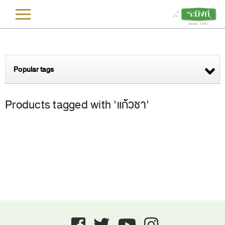
L
Popular tags
Products tagged with 'แก้วชา'
Facebook
twitter
youtube
instagram