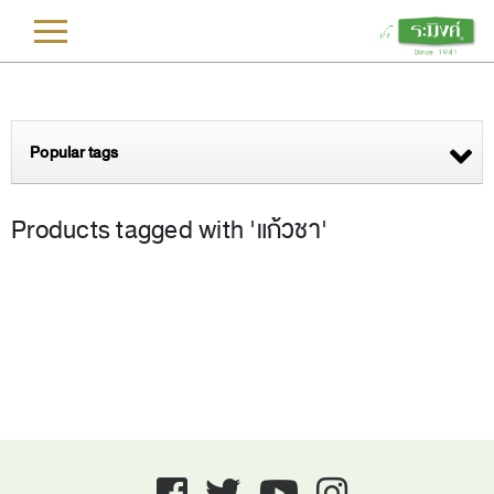
L
Popular tags
Products tagged with 'แก้วชา'
Facebook
twitter
youtube
instagram