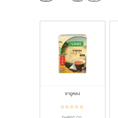
เพิ่มลงตะกร้า
ชาอูหลง
ADDTOCART
Quick View
AddToCompareList
AddToWishlist
THB90.00