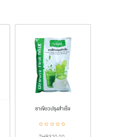
เพิ่มลงตะกร้า
ชาเขียวปรุงสำเร็จ
ompareList
AddToWishlist
ADDTOCART
Quick View
AddToCompareList
AddToWishlist
THB320.00