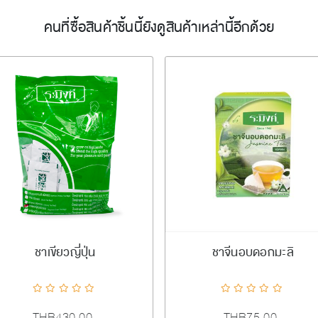
คนที่ซื้อสินค้าชิ้นนี้ยังดูสินค้าเหล่านี้อีกด้วย
เพิ่มลงตะกร้า
เพิ่มลงตะกร้า
ชาเขียวญี่ปุ่น
ชาจีนอบดอกมะลิ
ADDTOCART
Quick View
AddToCompareList
AddToWishlist
ADDTOCART
Quick View
AddToC
THB430.00
THB75.00