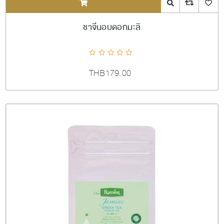
ADDTOCART
Quick View
AddToCompareL
AddToW
ชาจีนอบดอกมะลิ
THB179.00