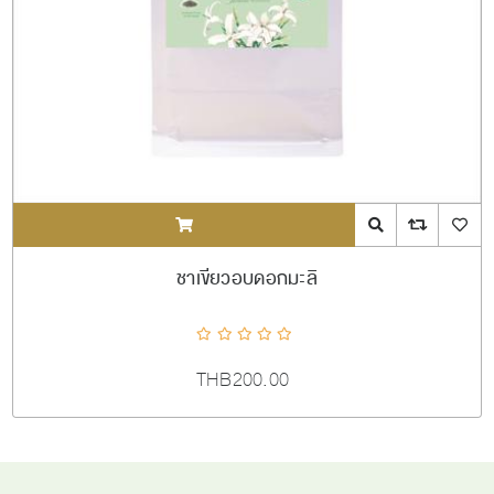
ADDTOCART
Quick View
AddToCompareL
AddToW
ชาเขียวอบดอกมะลิ
THB200.00