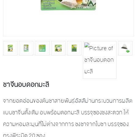
ชาจีนอบดอกมะลิ
จากยอดอ่อนของต้นชาสายพันธ์อัสสัม่านกระบวนการผลิต
แบบชาจีนดั้งเดิม อบพร้อมดอกมะลิ บรรจุซองชงสะดวก ให้
ความหอมละมุนที่ไม่ต่างจากการ ชงชาจากใบชา บรรจุซอง
ทรงพีระมิด 20 ซอง