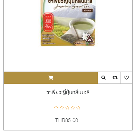
ADDTOCART
Quick View
AddToCompareL
AddToW
ชาเขียวญี่ปุ่นกลิ่นมะลิ
THB85.00