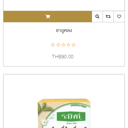
ADDTOCART
Quick View
AddToCompareL
AddToW
ชาอูหลง
THB90.00