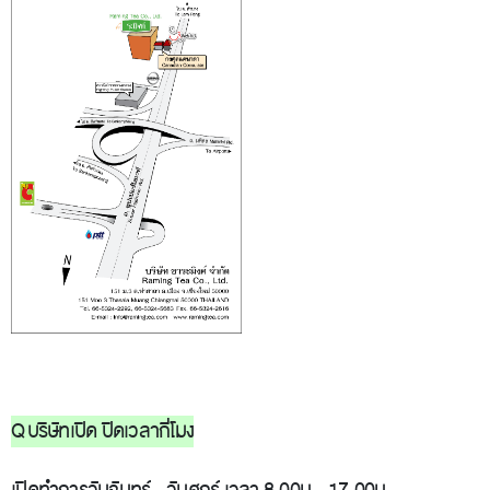
Q บริษัทเปิด ปิดเวลากี่โมง