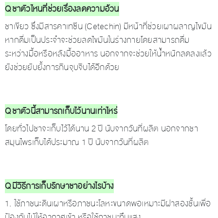
Q ชาตัวไหนที่ช่วยเรื่องลดความอ้วน
ชาเขียว ซึ่งมีสารคาเทซีน (Cetechin) มีหน้าที่ช่วยเผาผลาญไขมัน
หากดื่มเป็นประจำจะช่วยลดไขมันในร่างกายโดยสามารถดื่ม
ระหว่างมื้อหรือหลังมื้ออาหาร นอกจากจะช่วยให้น้ำหนักลดลงแล้ว
ยังช่วยยับยั้งการกินจุบจิบได้อีกด้วย
Q ชาตัวนี้สามารถเก็บไว้นานเท่าไหร่
โดยทั่วไปชาจะเก็บไว้ได้นาน 2 ปี นับจากวันที่ผลิต นอกจากชา
สมุนไพรเก็บได้ประมาณ 1 ปี นับจากวันที่ผลิต
Q มีวิธีการเก็บรักษาชาอย่างไรบ้าง
1. ใช้ภาชนะดินเผาหรือภาชนะโลหะขนาดพอเหมาะมีฝาสองชั้นเพื่อ
ป้องกันไม้ให้อากาศเข้า หรือใช้ภาชนะทึบแสง