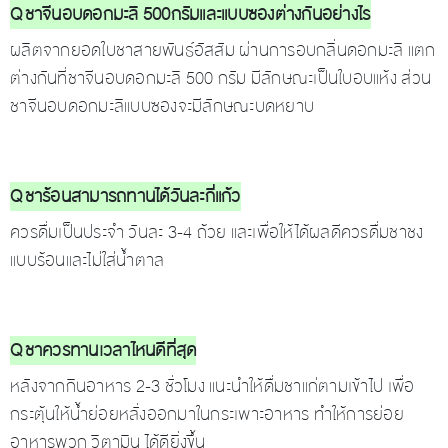
Q ชาจีนอบดอกมะลิ 500กรัมและแบบซองต่างกันอย่างไร
ผลิตจากยอดใบชาสายพันธ์อัสสัม ผ่านการอบกลิ่นดอกมะลิ แตก
ต่างกันที่ชาจีนอบดอกมะลิ 500 กรัม มีลักษณะเป็นใบอบแห้ง ส่วน
ชาจีนอบดอกมะลิแบบซองจะมีลักษณะบดหยาบ
Q ชาร้อนสามารถทานได้วันละกี่แก้ว
ควรดื่มเป็นประจำ วันละ 3-4 ถ้วย และเพื่อให้ได้ผลดีควรดื่มชาชง
แบบร้อนและไม่ใส่น้ำตาล
Q ชาควรทานเวลาไหนดีที่สุด
หลังจากกินอาหาร 2-3 ชั่วโมง แนะนำให้ดื่มชาแก่ตามเข้าไป เพื่อ
กระตุ้นให้น้ำย่อยหลั่งออกมาในกระเพาะอาหาร ทำให้การย่อย
อาหารพวก วิตามิน ได้ดียิ่งขึ้น