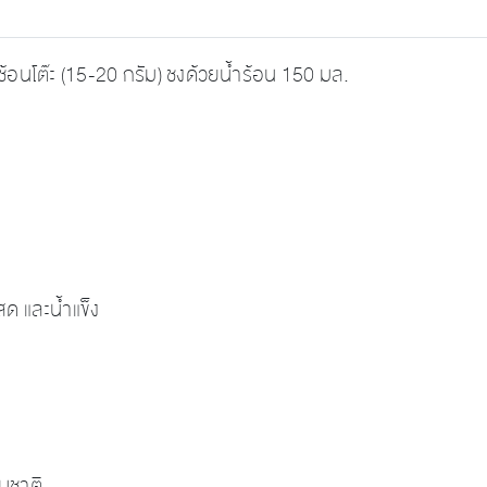
 ช้อนโต๊ะ (15-20 กรัม) ชงด้วยน้ำร้อน 150 มล.
ด และน้ำแข็ง
มชาติ