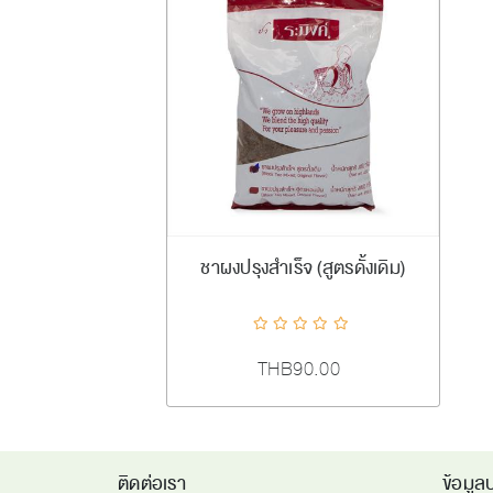
เพิ่มลงตะกร้า
ชาผงปรุงสำเร็จ (สูตรดั้งเดิม)
ADDTOCART
Quick View
AddToCompareList
AddToWishlist
THB90.00
ติดต่อเรา
ข้อมูลบ