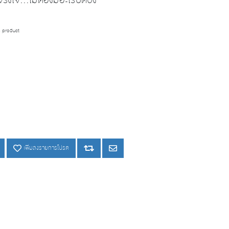
งใจ…ไม่ต้องมีอะไรปิดบัง
is product
เพิ่มลงรายการโปรด
เพิ่มลงรายการโปรด
Add to compare list
Email a friend