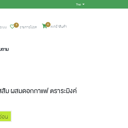
Thai
Toggle Dropdown
0
0
ตะกร้าสินค้า
ู่ระบบ
รายการโปรด
อบถาม
ัสสัม ผสมดอกกาแฟ ตราระมิงค์
อ่อน