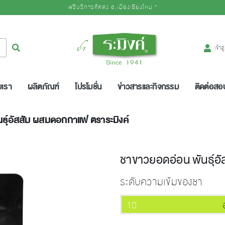
ฟรีบริการจัดส่ง อ.เมืองเชียงใหม่ *
Logo
ค้นหา
เข้าส
บเรา
ผลิตภัณฑ์
โปรโมชั่น
ข่าวสารและกิจกรรม
ติดต่อส
ธุ์อัสสัม ผสมดอกกาแฟ ตราระมิงค์
ชาขาวยอดอ่อน พันธุ์อ
ระดับความเข้มของชา
10