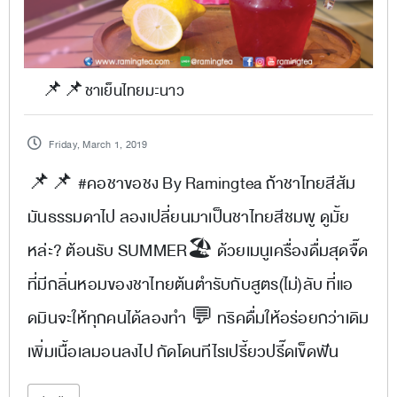
📌📌ชาเย็นไทยมะนาว
Friday, March 1, 2019
📌📌 #คอชาขอชง By Ramingtea ถ้าชาไทยสีส้ม
มันธรรมดาไป ลองเปลี่ยนมาเป็นชาไทยสีชมพู ดูมั้ย
หล่ะ? ต้อนรับ SUMMER🏖 ด้วยเมนูเครื่องดื่มสุดจื๊ด
ที่มีกลิ่นหอมของชาไทยต้นตำรับกับสูตร(ไม่)ลับ ที่แอ
ดมินจะให้ทุกคนได้ลองทำ 💬 ทริคดื่มให้อร่อยกว่าเดิม
เพิ่มเนื้อเลมอนลงไป กัดโดนทีไรเปรี้ยวปรี๊ดเข็ดฟัน