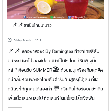
📌📌ชาเย็นไทยมะนาว
Friday, March 1, 2019
📌📌 #คอชาขอชง By Ramingtea ถ้าชาไทยสีส้ม
มันธรรมดาไป ลองเปลี่ยนมาเป็นชาไทยสีชมพู ดูมั้ย
หล่ะ? ต้อนรับ SUMMER🏖 ด้วยเมนูเครื่องดื่มสุดจื๊ด
ที่มีกลิ่นหอมของชาไทยต้นตำรับกับสูตร(ไม่)ลับ ที่แอ
ดมินจะให้ทุกคนได้ลองทำ 💬 ทริคดื่มให้อร่อยกว่าเดิม
เพิ่มเนื้อเลมอนลงไป กัดโดนทีไรเปรี้ยวปรี๊ดเข็ดฟัน